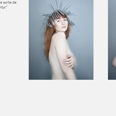
ne sorte de
tyr."