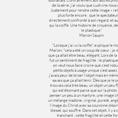
souhaitais. Contrairement aux autres pho
de la série, j'ai voulu que Ludivine nous
Justement pour rendre cette image « rel
plus forte encore ; que le spectateur
directement confronté à son regard, et au
qui la coiffe. Une histoire de croyance, de 
le plastique."
Marion Saupin
"Lorsque j’ai vu la coiffe", explique le 
Marion, "cela a été un coup de cœur ; je m
que ça allait être beau, élégant. Lors de la
fut un sentiment de fragilité : le plastiqu
on veut nous faire croire que c’est robu
petits objets à usage unique c’est assez 
j’avais peur de briser l’objet mais en mêm
savais que ça allait tenir. Dès que je le p
trouvais cela très beau, un objet un peu fl
qui est étonnant parce que sur la photo c
penser un peu à un martyre, une image ch
un mélange madone, virginal, pureté, ange
l’image du Christ avec sa couronne d’épin
blessé, qui souffre. Dans cet objet, il y a
tranchant ; cette fragilité et cette fo