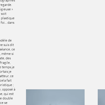
tographies
 regarde.
igieuse »
 soit
 plastique
foi... dans
modèle de
e suis dit
 séance, ce
e, même si
ste, des
fragile,
e temps je
ortais je
atteur, ce
ela fait
ristique ;
, opposé à
e, qui est
 ce double
rce se