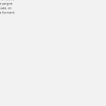
me peigne
lisée, on
 ne forment