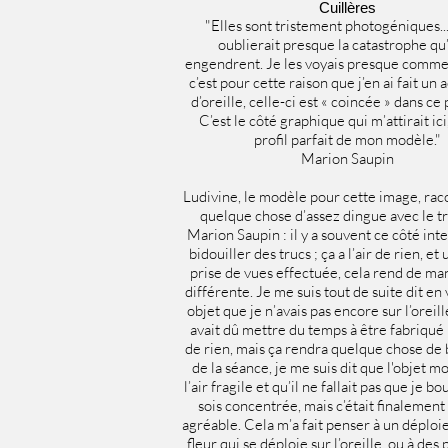
Cuillères
"Elles sont tristement photogéniques..
oublierait presque la catastrophe qu’
engendrent. Je les voyais presque comme 
c’est pour cette raison que j’en ai fait un 
d’oreille, celle-ci est « coincée » dans ce 
C’est le côté graphique qui m’attirait ici
profil parfait de mon modèle."
Marion Saupin
Ludivine, le modèle pour cette image, racon
quelque chose d’assez dingue avec le tr
Marion Saupin : il y a souvent ce côté inte
bidouiller des trucs ; ça a l’air de rien, et 
prise de vues effectuée, cela rend de ma
différente. Je me suis tout de suite dit en
objet que je n’avais pas encore sur l’oreil
avait dû mettre du temps à être fabriqué ; 
de rien, mais ça rendra quelque chose de 
de la séance, je me suis dit que l'objet m
l’air fragile et qu’il ne fallait pas que je b
sois concentrée, mais c’était finalement
agréable. Cela m’a fait penser à un déplo
fleur qui se déploie sur l’oreille, ou à des