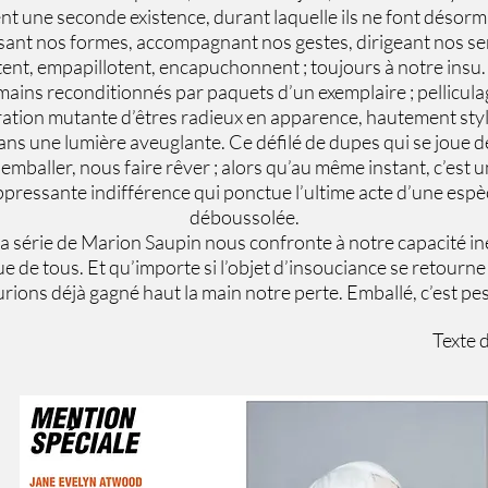
t une seconde existence, durant laquelle ils ne font désorm
ant nos formes, accompagnant nos gestes, dirigeant nos sens
ent, empapillotent, encapuchonnent ; toujours à notre insu. 
mains reconditionnés par paquets d’un exemplaire ; pelliculag
ration mutante d’êtres radieux en apparence, hautement styl
ns une lumière aveuglante. Ce défilé de dupes qui se joue de
mballer, nous faire rêver ; alors qu’au même instant, c’est
pressante indifférence qui ponctue l’ultime acte d’une espè
déboussolée.
 la série de Marion Saupin nous confronte à notre capacité iné
ue de tous. Et qu’importe si l’objet d’insouciance se retourn
urions déjà gagné haut la main notre perte. Emballé, c’est pes
Texte 