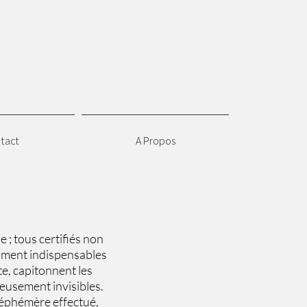
tact
A Propos
e ; tous certifiés non
lument indispensables
te, capitonnent les
geusement invisibles.
le éphémère effectué,