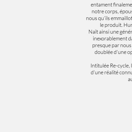
entament finalemen
notre corps, épous
nous qu’ils emmaillot
le produit. Hu
Naît ainsi une géné
inexorablement da
presque par nous e
doublée d’une op
Intitulée Re-cycle,
d’une réalité conn
a