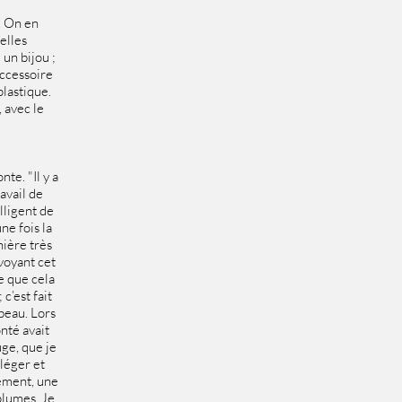
. On en
elles
un bijou ;
accessoire
plastique.
, avec le
te. "Il y a
avail de
lligent de
une fois la
nière très
 voyant cet
le que cela
c’est fait
beau. Lors
onté avait
ouge, que je
 léger et
iement, une
 plumes. Je