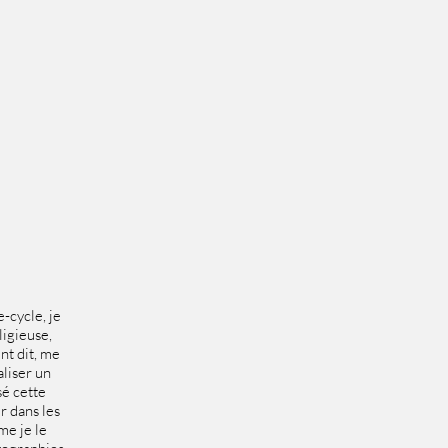
-cycle, je
ligieuse,
nt dit, me
aliser un
sé cette
r dans les
me je le